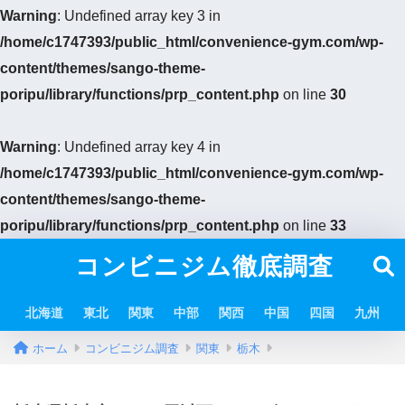
Warning
: Undefined array key 3 in
/home/c1747393/public_html/convenience-gym.com/wp-
content/themes/sango-theme-
poripu/library/functions/prp_content.php
on line
30
Warning
: Undefined array key 4 in
/home/c1747393/public_html/convenience-gym.com/wp-
content/themes/sango-theme-
poripu/library/functions/prp_content.php
on line
33
コンビニジム徹底調査
北海道
東北
関東
中部
関西
中国
四国
九州
ホーム
コンビニジム調査
関東
栃木