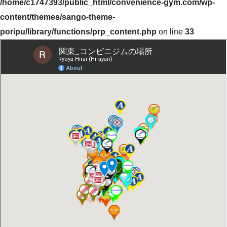
/home/c1747393/public_html/convenience-gym.com/wp-
content/themes/sango-theme-
poripu/library/functions/prp_content.php
on line
33