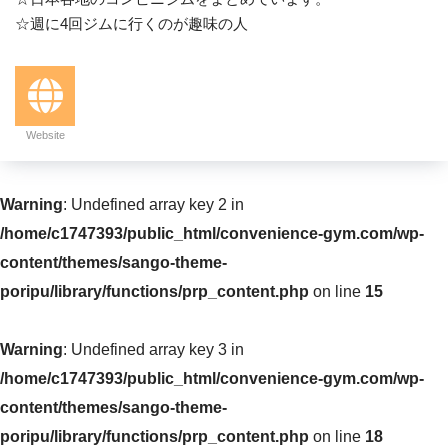
☆週に4回ジムに行くのが趣味の人
Website
Warning
: Undefined array key 2 in
/home/c1747393/public_html/convenience-gym.com/wp-
content/themes/sango-theme-
poripu/library/functions/prp_content.php
on line
15
Warning
: Undefined array key 3 in
/home/c1747393/public_html/convenience-gym.com/wp-
content/themes/sango-theme-
poripu/library/functions/prp_content.php
on line
18