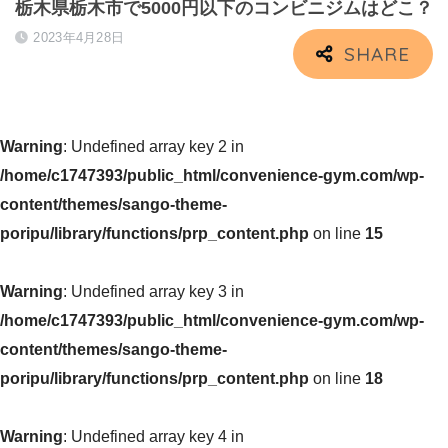
栃木県栃木市で5000円以下のコンビニジムはどこ？
2023年4月28日
Warning
: Undefined array key 2 in
/home/c1747393/public_html/convenience-gym.com/wp-
content/themes/sango-theme-
poripu/library/functions/prp_content.php
on line
15
Warning
: Undefined array key 3 in
/home/c1747393/public_html/convenience-gym.com/wp-
content/themes/sango-theme-
poripu/library/functions/prp_content.php
on line
18
Warning
: Undefined array key 4 in