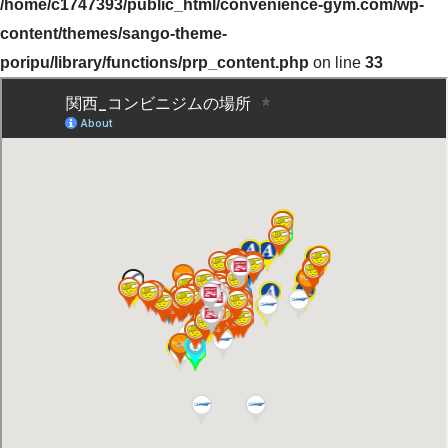
/home/c1747393/public_html/convenience-gym.com/wp-
content/themes/sango-theme-
poripu/library/functions/prp_content.php
on line
33