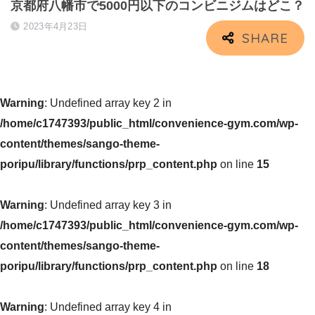
京都府八幡市で5000円以下のコンビニジムはどこ？
2023年4月23日
Warning
: Undefined array key 2 in
/home/c1747393/public_html/convenience-gym.com/wp-
content/themes/sango-theme-
poripu/library/functions/prp_content.php
on line
15
Warning
: Undefined array key 3 in
/home/c1747393/public_html/convenience-gym.com/wp-
content/themes/sango-theme-
poripu/library/functions/prp_content.php
on line
18
Warning
: Undefined array key 4 in