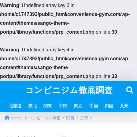
Warning
: Undefined array key 3 in
/home/c1747393/public_html/convenience-gym.com/wp-
content/themes/sango-theme-
poripu/library/functions/prp_content.php
on line
30
Warning
: Undefined array key 4 in
/home/c1747393/public_html/convenience-gym.com/wp-
content/themes/sango-theme-
poripu/library/functions/prp_content.php
on line
33
コンビニジム徹底調査
北海道
東北
関東
中部
関西
中国
四国
九州
ホーム
コンビニジム調査
関西
京都