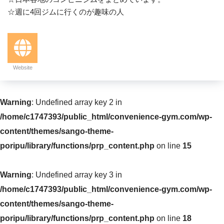
☆週に4回ジムに行くのが趣味の人
Website
Warning
: Undefined array key 2 in
/home/c1747393/public_html/convenience-gym.com/wp-
content/themes/sango-theme-
poripu/library/functions/prp_content.php
on line
15
Warning
: Undefined array key 3 in
/home/c1747393/public_html/convenience-gym.com/wp-
content/themes/sango-theme-
poripu/library/functions/prp_content.php
on line
18