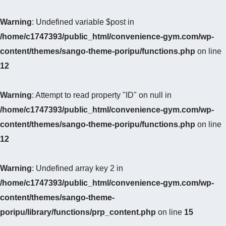
Warning
: Undefined variable $post in
/home/c1747393/public_html/convenience-gym.com/wp-
content/themes/sango-theme-poripu/functions.php
on line
12
Warning
: Attempt to read property "ID" on null in
/home/c1747393/public_html/convenience-gym.com/wp-
content/themes/sango-theme-poripu/functions.php
on line
12
Warning
: Undefined array key 2 in
/home/c1747393/public_html/convenience-gym.com/wp-
content/themes/sango-theme-
poripu/library/functions/prp_content.php
on line
15