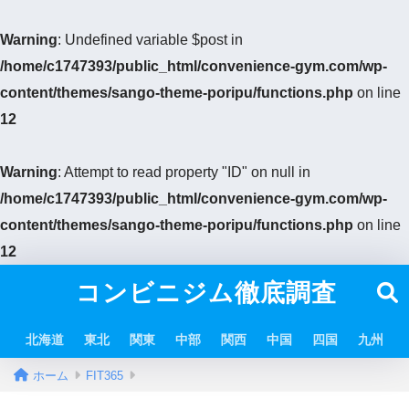
Warning
: Undefined variable $post in
/home/c1747393/public_html/convenience-gym.com/wp-
content/themes/sango-theme-poripu/functions.php
on line
12
Warning
: Attempt to read property "ID" on null in
/home/c1747393/public_html/convenience-gym.com/wp-
content/themes/sango-theme-poripu/functions.php
on line
12
コンビニジム徹底調査
北海道
東北
関東
中部
関西
中国
四国
九州
ホーム
FIT365