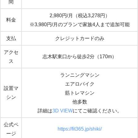
間
2,980円/月（税込3,278円）
料金
※3,980円/月のプランで家族4人まで追加可能
支払
クレジットカードのみ
アクセ
志木駅東口から徒歩2分（170m）
ス
ランニングマシン
エアロバイク
設置マ
筋トレマシン
シン
他多数
詳細は
3D VIEW
にてご確認ください。
公式ペ
https://fit365.jp/shiki/
ージ