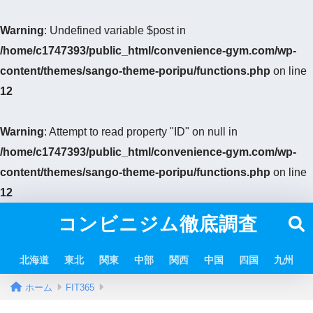
Warning
: Undefined variable $post in
/home/c1747393/public_html/convenience-gym.com/wp-
content/themes/sango-theme-poripu/functions.php
on line
12
Warning
: Attempt to read property "ID" on null in
/home/c1747393/public_html/convenience-gym.com/wp-
content/themes/sango-theme-poripu/functions.php
on line
12
コンビニジム徹底調査
北海道
東北
関東
中部
関西
中国
四国
九州
ホーム
FIT365