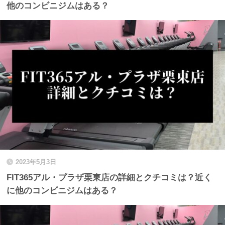
他のコンビニジムはある？
2023年5月3日
FIT365アル・プラザ栗東店の詳細とクチコミは？近く
に他のコンビニジムはある？