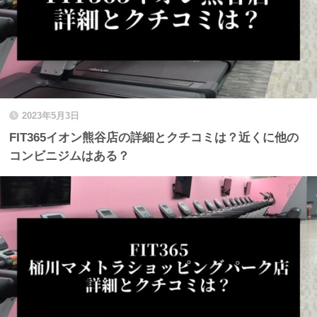
2023年5月3日
FIT365イオン熊谷店の詳細とクチコミは？近くに他の
コンビニジムはある？