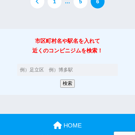
1
…
5
6
市区町村名や駅名を入れて
近くのコンビニジムを検索！
HOME