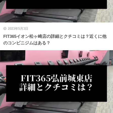
2023年5月3日
FIT365イオン松ヶ崎店の詳細とクチコミは？近くに他
のコンビニジムはある？