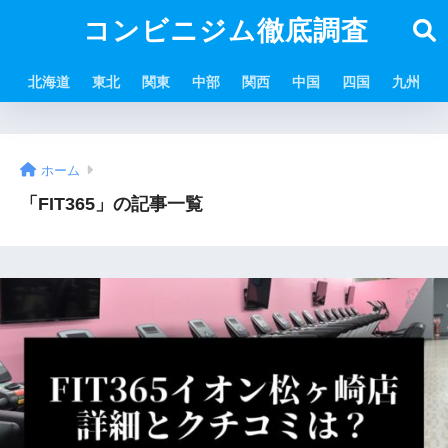
コンビニジム徹底調査
北海道
東北
関東
中部
関西
中国
四国
九州
ホーム
「FIT365」の記事一覧