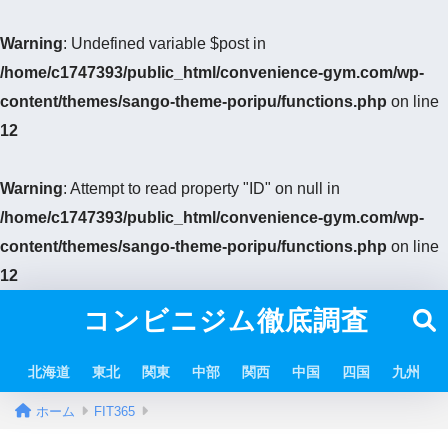
Warning
: Undefined variable $post in
/home/c1747393/public_html/convenience-gym.com/wp-
content/themes/sango-theme-poripu/functions.php
on line
12
Warning
: Attempt to read property "ID" on null in
/home/c1747393/public_html/convenience-gym.com/wp-
content/themes/sango-theme-poripu/functions.php
on line
12
コンビニジム徹底調査
北海道
東北
関東
中部
関西
中国
四国
九州
ホーム
FIT365