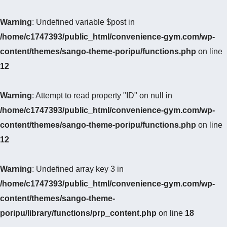
Warning
: Undefined variable $post in
/home/c1747393/public_html/convenience-gym.com/wp-
content/themes/sango-theme-poripu/functions.php
on line
12
Warning
: Attempt to read property "ID" on null in
/home/c1747393/public_html/convenience-gym.com/wp-
content/themes/sango-theme-poripu/functions.php
on line
12
Warning
: Undefined array key 3 in
/home/c1747393/public_html/convenience-gym.com/wp-
content/themes/sango-theme-
poripu/library/functions/prp_content.php
on line
18