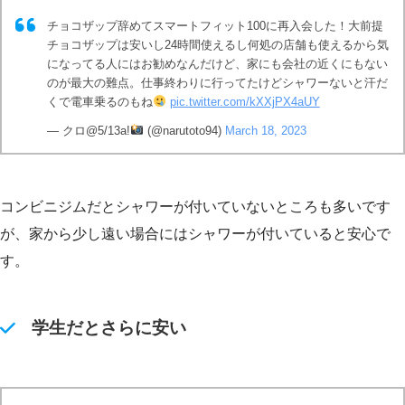
チョコザップ辞めてスマートフィット100に再入会した！大前提
チョコザップは安いし24時間使えるし何処の店舗も使えるから気
になってる人にはお勧めなんだけど、家にも会社の近くにもない
のが最大の難点。仕事終わりに行ってたけどシャワーないと汗だ
くで電車乗るのもね
pic.twitter.com/kXXjPX4aUY
— クロ@5/13a!
(@narutoto94)
March 18, 2023
コンビニジムだとシャワーが付いていないところも多いです
が、家から少し遠い場合にはシャワーが付いていると安心で
す。
学生だとさらに安い