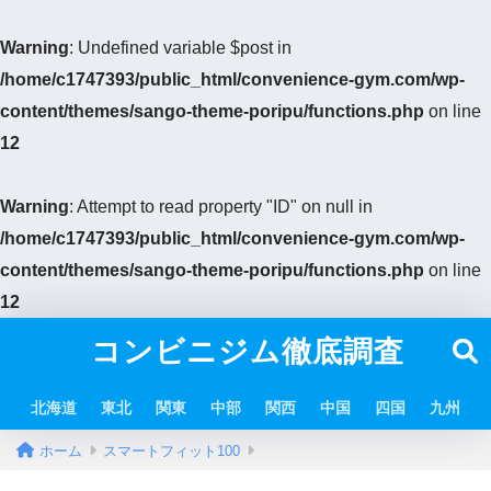
Warning
: Undefined variable $post in
/home/c1747393/public_html/convenience-gym.com/wp-
content/themes/sango-theme-poripu/functions.php
on line
12
Warning
: Attempt to read property "ID" on null in
/home/c1747393/public_html/convenience-gym.com/wp-
content/themes/sango-theme-poripu/functions.php
on line
12
コンビニジム徹底調査
北海道
東北
関東
中部
関西
中国
四国
九州
ホーム
スマートフィット100