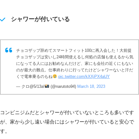
シャワーが付いている
チョコザップ辞めてスマートフィット100に再入会した！大前提
チョコザップは安いし24時間使えるし何処の店舗も使えるから気
になってる人にはお勧めなんだけど、家にも会社の近くにもない
のが最大の難点。仕事終わりに行ってたけどシャワーないと汗だ
くで電車乗るのもね
pic.twitter.com/kXXjPX4aUY
— クロ@5/13a!
(@narutoto94)
March 18, 2023
コンビニジムだとシャワーが付いていないところも多いです
が、家から少し遠い場合にはシャワーが付いていると安心で
す。