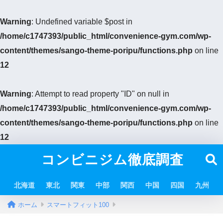
Warning
: Undefined variable $post in
/home/c1747393/public_html/convenience-gym.com/wp-
content/themes/sango-theme-poripu/functions.php
on line
12
Warning
: Attempt to read property "ID" on null in
/home/c1747393/public_html/convenience-gym.com/wp-
content/themes/sango-theme-poripu/functions.php
on line
12
コンビニジム徹底調査
北海道
東北
関東
中部
関西
中国
四国
九州
ホーム
スマートフィット100