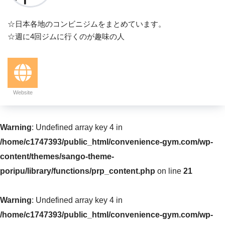
☆日本各地のコンビニジムをまとめています。
☆週に4回ジムに行くのが趣味の人
Website
Warning
: Undefined array key 4 in
/home/c1747393/public_html/convenience-gym.com/wp-
content/themes/sango-theme-
poripu/library/functions/prp_content.php
on line
21
Warning
: Undefined array key 4 in
/home/c1747393/public_html/convenience-gym.com/wp-