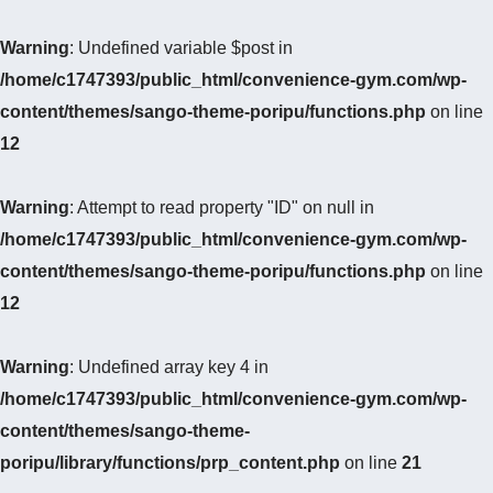
Warning
: Undefined variable $post in
/home/c1747393/public_html/convenience-gym.com/wp-
content/themes/sango-theme-poripu/functions.php
on line
12
Warning
: Attempt to read property "ID" on null in
/home/c1747393/public_html/convenience-gym.com/wp-
content/themes/sango-theme-poripu/functions.php
on line
12
Warning
: Undefined array key 4 in
/home/c1747393/public_html/convenience-gym.com/wp-
content/themes/sango-theme-
poripu/library/functions/prp_content.php
on line
21