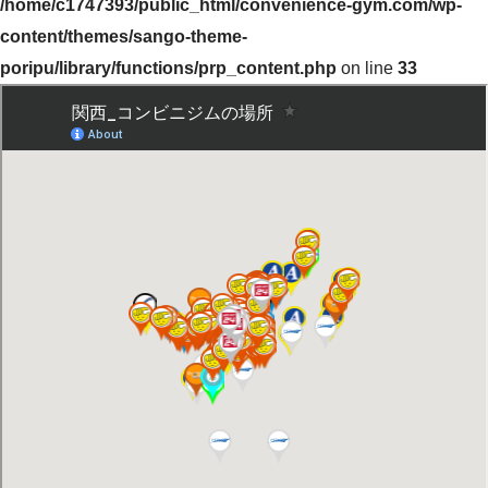
/home/c1747393/public_html/convenience-gym.com/wp-
content/themes/sango-theme-
poripu/library/functions/prp_content.php
on line
33