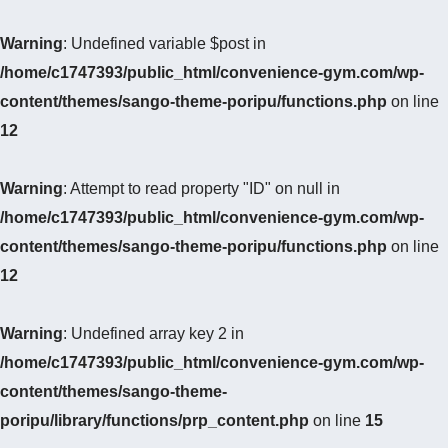
Warning
: Undefined variable $post in
/home/c1747393/public_html/convenience-gym.com/wp-
content/themes/sango-theme-poripu/functions.php
on line
12
Warning
: Attempt to read property "ID" on null in
/home/c1747393/public_html/convenience-gym.com/wp-
content/themes/sango-theme-poripu/functions.php
on line
12
Warning
: Undefined array key 2 in
/home/c1747393/public_html/convenience-gym.com/wp-
content/themes/sango-theme-
poripu/library/functions/prp_content.php
on line
15