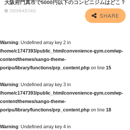
大阪府門真市で5000円以下のコンビニジムはどこ？
2023年4月24日
Warning
: Undefined array key 2 in
/home/c1747393/public_html/convenience-gym.com/wp-
content/themes/sango-theme-
poripu/library/functions/prp_content.php
on line
15
Warning
: Undefined array key 3 in
/home/c1747393/public_html/convenience-gym.com/wp-
content/themes/sango-theme-
poripu/library/functions/prp_content.php
on line
18
Warning
: Undefined array key 4 in