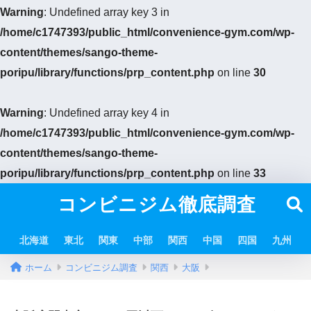
Warning
: Undefined array key 3 in
/home/c1747393/public_html/convenience-gym.com/wp-
content/themes/sango-theme-
poripu/library/functions/prp_content.php
on line
30
Warning
: Undefined array key 4 in
/home/c1747393/public_html/convenience-gym.com/wp-
content/themes/sango-theme-
poripu/library/functions/prp_content.php
on line
33
コンビニジム徹底調査
北海道
東北
関東
中部
関西
中国
四国
九州
ホーム
コンビニジム調査
関西
大阪