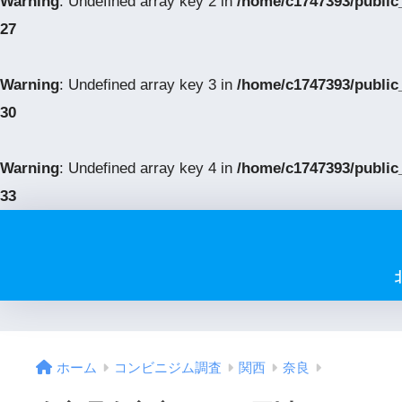
Warning
: Undefined array key 2 in
/home/c1747393/public
27
Warning
: Undefined array key 3 in
/home/c1747393/public
30
Warning
: Undefined array key 4 in
/home/c1747393/public
33
ホーム
コンビニジム調査
関西
奈良