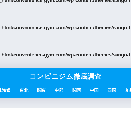
_html/convenience-gym.com/wp-content/themes/sango-th
_html/convenience-gym.com/wp-content/themes/sango-th
_html/convenience-gym.com/wp-content/themes/sango-th
コンビニジム徹底調査
北海道
東北
関東
中部
関西
中国
四国
九