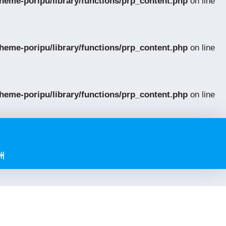
eme-poripu/library/functions/prp_content.php
on line
eme-poripu/library/functions/prp_content.php
on line
eme-poripu/library/functions/prp_content.php
on line
州