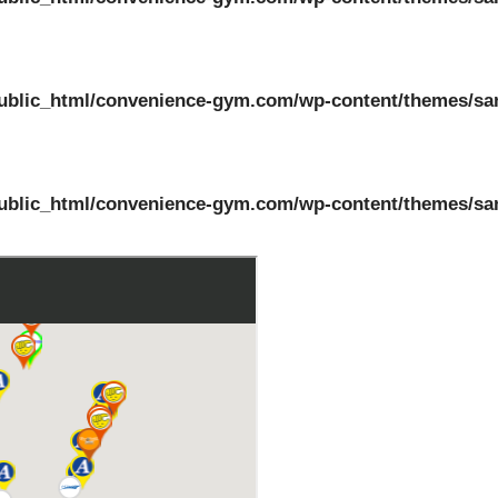
ublic_html/convenience-gym.com/wp-content/themes/sa
ublic_html/convenience-gym.com/wp-content/themes/sa