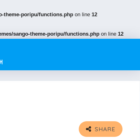
-theme-poripu/functions.php
on line
12
emes/sango-theme-poripu/functions.php
on line
12
州