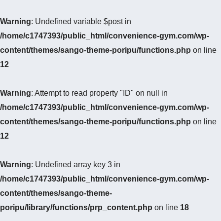
Warning
: Undefined variable $post in
/home/c1747393/public_html/convenience-gym.com/wp-
content/themes/sango-theme-poripu/functions.php
on line
12
Warning
: Attempt to read property "ID" on null in
/home/c1747393/public_html/convenience-gym.com/wp-
content/themes/sango-theme-poripu/functions.php
on line
12
Warning
: Undefined array key 3 in
/home/c1747393/public_html/convenience-gym.com/wp-
content/themes/sango-theme-
poripu/library/functions/prp_content.php
on line
18