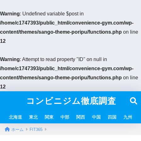
Warning
: Undefined variable $post in
/home/c1747393/public_html/convenience-gym.com/wp-
content/themes/sango-theme-poripu/functions.php
on line
12
Warning
: Attempt to read property "ID" on null in
/home/c1747393/public_html/convenience-gym.com/wp-
content/themes/sango-theme-poripu/functions.php
on line
12
コンビニジム徹底調査
北海道
東北
関東
中部
関西
中国
四国
九州
ホーム
FIT365