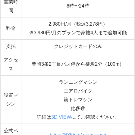
営業時
6時〜24時
間
2,980円/月（税込3,278円）
料金
※3,980円/月のプランで家族4人まで追加可能
支払
クレジットカードのみ
アクセ
豊岡3条2丁目バス停から徒歩2分（100m）
ス
ランニングマシン
エアロバイク
設置マ
筋トレマシン
シン
他多数
詳細は
3D VIEW
にてご確認ください。
公式ペ
https://fit365.jp/asahikawa/