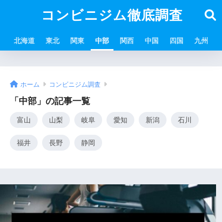
コンビニジム徹底調査
北海道
東北
関東
中部
関西
中国
四国
九州
ホーム
コンビニジム調査
「中部」の記事一覧
富山
山梨
岐阜
愛知
新潟
石川
福井
長野
静岡